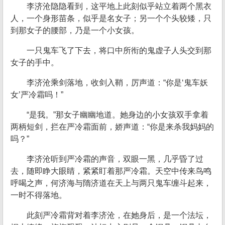
李济沧隐隐看到，这平地上此刻似乎站立着两个黑衣
人，一个身形苗条，似乎是名女子；另一个个头较矮，只
到那女子的腰部，乃是一个小女孩。
一只鬼车飞了下去，将口中所衔的鬼虚子人头交到那
女子的手中。
李济沧乘剑落地，收剑入鞘，厉声道：“你是‘鬼车妖
女’严冷霜吗！”
“是我。”那女子幽幽地道。她身边的小女孩双手拿着
两柄短剑，拦在严冷霜面前，娇声道：“你是来杀我妈妈的
吗？”
李济沧听到严冷霜的声音，双眼一黑，几乎昏了过
去，随即睁大眼睛，紧紧盯着那严冷霜。天空中传来鸟鸣
呼喝之声，何济海与隋济道在天上与两只鬼车缠斗起来，
一时不得落地。
此刻严冷霜背对着李济沧，在她身后，是一个法坛，