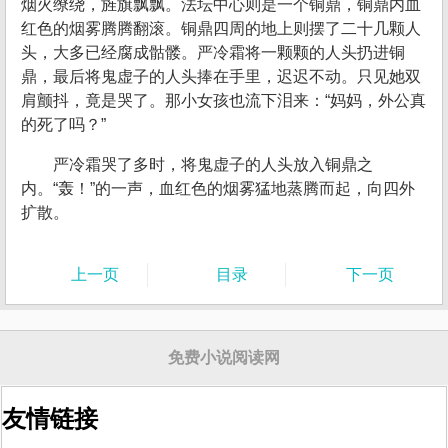
烟火缭绕，旌旗飘飘。法坛中心则是一个铜鼎，铜鼎内血
红色的烟雾腾腾翻滚。铜鼎四周的地上则摆了二十几颗人
头，大多已经腐成骷髅。严冷霜将一颗颗的人头扔进铜
鼎，最后将鬼虚子的人头捧在手里，迟迟不动。只见她双
肩颤抖，竟是哭了。那小女孩也流下泪来：“妈妈，外公真
的死了吗？”
严冷霜哭了多时，将鬼虚子的人头放入铜鼎之
内。“轰！”的一声，血红色的烟雾猛地蒸腾而起，向四外
扩散。
上一页
目录
下一页
免费小说阅读网
友情链接