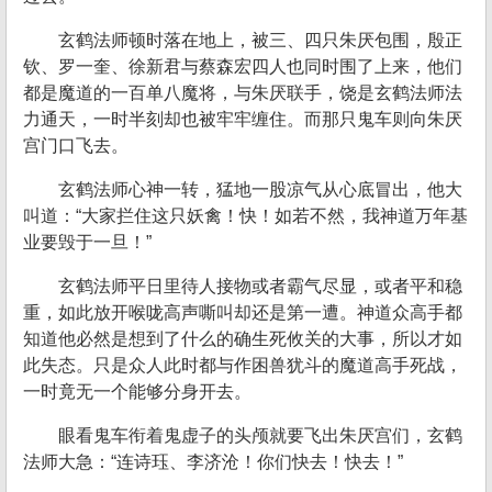
玄鹤法师顿时落在地上，被三、四只朱厌包围，殷正
钦、罗一奎、徐新君与蔡森宏四人也同时围了上来，他们
都是魔道的一百单八魔将，与朱厌联手，饶是玄鹤法师法
力通天，一时半刻却也被牢牢缠住。而那只鬼车则向朱厌
宫门口飞去。
玄鹤法师心神一转，猛地一股凉气从心底冒出，他大
叫道：“大家拦住这只妖禽！快！如若不然，我神道万年基
业要毁于一旦！”
玄鹤法师平日里待人接物或者霸气尽显，或者平和稳
重，如此放开喉咙高声嘶叫却还是第一遭。神道众高手都
知道他必然是想到了什么的确生死攸关的大事，所以才如
此失态。只是众人此时都与作困兽犹斗的魔道高手死战，
一时竟无一个能够分身开去。
眼看鬼车衔着鬼虚子的头颅就要飞出朱厌宫们，玄鹤
法师大急：“连诗珏、李济沧！你们快去！快去！”