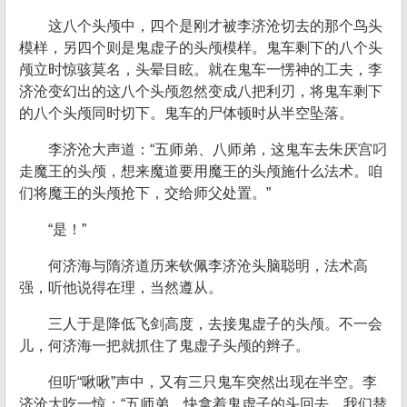
这八个头颅中，四个是刚才被李济沧切去的那个鸟头
模样，另四个则是鬼虚子的头颅模样。鬼车剩下的八个头
颅立时惊骇莫名，头晕目眩。就在鬼车一愣神的工夫，李
济沧变幻出的这八个头颅忽然变成八把利刃，将鬼车剩下
的八个头颅同时切下。鬼车的尸体顿时从半空坠落。
李济沧大声道：“五师弟、八师弟，这鬼车去朱厌宫叼
走魔王的头颅，想来魔道要用魔王的头颅施什么法术。咱
们将魔王的头颅抢下，交给师父处置。”
“是！”
何济海与隋济道历来钦佩李济沧头脑聪明，法术高
强，听他说得在理，当然遵从。
三人于是降低飞剑高度，去接鬼虚子的头颅。不一会
儿，何济海一把就抓住了鬼虚子头颅的辫子。
但听“啾啾”声中，又有三只鬼车突然出现在半空。李
济沧大吃一惊：“五师弟，快拿着鬼虚子的头回去，我们替