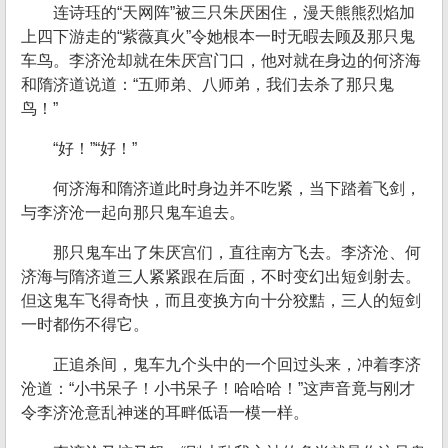
连诗珏的“天网阵”被三只朱厌困住，漫天熊熊烈焰加
上四下游走的“紫薇真火”令她根本一时无暇去顾及那只鬼
车鸟。李济沧却就在朱厌宫门口，他对就在身边的何济海
和隋济道说道：“五师弟、八师弟，我们去杀了那只鬼
鸟！”
“好！”“好！”
何济海和隋济道此时身边并不吃紧，当下踏着飞剑，
与李济沧一起向那只鬼车追去。
那只鬼车出了朱厌宫们，直往南方飞去。李济沧、何
济海与隋济道三人紧紧跟在后面，不时变幻出短剑射去。
但这鬼车飞得奇快，而且变换方向十分狡黠，三人的短剑
一时都伤不得它。
正追杀间，鬼车九个头中的一个回过头来，冲着李济
沧道：“小书呆子！小书呆子！哈哈哈！”这声音竟与刚才
令李济沧意乱神迷的耳畔低语一模一样。