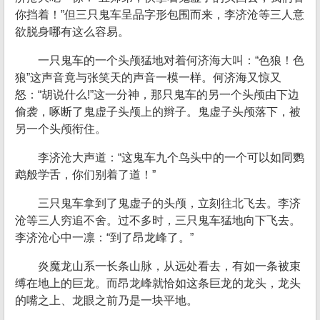
你挡着！”但三只鬼车呈品字形包围而来，李济沧等三人意
欲脱身哪有这么容易。
一只鬼车的一个头颅猛地对着何济海大叫：“色狼！色
狼”这声音竟与张笑天的声音一模一样。何济海又惊又
怒：“胡说什么!”这一分神，那只鬼车的另一个头颅由下边
偷袭，啄断了鬼虚子头颅上的辫子。鬼虚子头颅落下，被
另一个头颅衔住。
李济沧大声道：“这鬼车九个鸟头中的一个可以如同鹦
鹉般学舌，你们别着了道！”
三只鬼车拿到了鬼虚子的头颅，立刻往北飞去。李济
沧等三人穷追不舍。过不多时，三只鬼车猛地向下飞去。
李济沧心中一凛：“到了昂龙峰了。”
炎魔龙山系一长条山脉，从远处看去，有如一条被束
缚在地上的巨龙。而昂龙峰就恰如这条巨龙的龙头，龙头
的嘴之上、龙眼之前乃是一块平地。