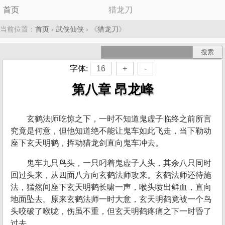
首页
猎龙刀
当前位置：
首页
›
武侠仙侠
› 《
猎龙刀
》
字体:
16
+
-
第八章 昂龙峰
玄鹤法师吃惊之下，一时不知道鬼虚子临终之前所言
究竟是何意，但他知道绝不能让鬼车如此飞走，当下勒动
座下玄天明鹤，挥动猎龙剑直向鬼车冲去。
鬼车九只鸟头，一只叼着鬼虚子人头，其余八只同时
回过头来，从四面八方向玄鹤法师攻来。玄鹤法师还待施
法，猛然间座下玄天明鹤长啸一声，喉头喷出鲜血，直向
地面坠去。原来玄鹤法师一时大意，玄天明鹤竟被一个鸟
头咬破了喉咙，伤虽不重，但玄天明鹤疼痛之下一时昏了
过去。