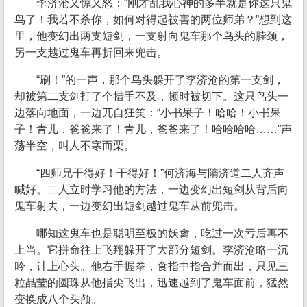
李济沧又惊又怒：“刚才乱我心神的多半就是你这只鬼
鸟了！我若不杀你，如何对得起被害的两位师弟？”想到这
里，他变幻出两支短剑，一支射向鬼车那个鸟头的脖颈，
另一支越过鬼车再折回来兜击。
“刷！”的一声，那个鸟头躲开了李济沧的第一支剑，
却被第二支剑打了个措手不及，顿时被切下。这只鸟头一
边落向地面，一边兀自狂笑：“小书呆子！哈哈！小书呆
子！青儿，爸爸来了！青儿，爸爸来了！哈哈哈哈……”声
荡半空，叫人不寒而栗。
“四师兄干得好！干得好！”何济海与隋济道二人齐声
喊好。二人立时学习他的方法，一边变幻出短剑从背后向
鬼车射去，一边变幻出短剑越过鬼车从前兜击。
哪知这鬼车也是聪明至极的妖禽，吃过一次亏后再不
上当。它拼命往上飞翔躲开了大部分短剑。李济沧略一沉
吟，计上心头。他右手握拳，食指中指合并而出，只见三
粒晶莹的圆珠从他指尖飞出，迅速越到了鬼车面前，猛然
变换成八个头颅。