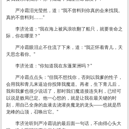
严冷霜泪光莹然，道：“我不曾料到你真的会来找我。
真的不曾料到……”
李济沧道：“我在海上被风浪吹翻了船只，就要丧命之
际，你在哪里？”
严冷霜眼泪止不住流了下来，道：“我正怀着青儿，天
天思念着你。”
李济沧道：“你知道我在东蓬莱洲吗？”
严冷霜点点头：“但我不想找你，否则以我爹的性子，
会用我和青儿来逼迫你投降我魔道。再者，生下青儿后，
我和我爹也很少说话了，那时我们魔道接连失利，已经可
以说是败局已定。他一心想的，就是让我在最关键的时
刻，用自己全身的血液去浇灌炎魔龙的龙头——也就是昂
龙峰的山顶，召唤出它。”
李济沧听到严冷霜说的最后面一句话，不由得心头大