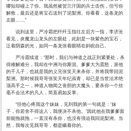
哪知却碰上了你。我虽然被贺兰汗国的兵士击伤，但亏你
解救，最后还是将宝石送到了泥梨洲。你看看，这条龙的
左眼……”
说到这里，严冷霜把纤纤玉指往左后方一指，李济沧
看见，炎魔龙山龙头的左眼处，此刻是一块紫色的宝石，
泛着阴森的光，如同一条龙张着眼睛在斜睨自己。
严冷霜续道：“那时，我们与神道之战正到紧要处，杀
得难解难分，我却在中洲与你厮混。爹爹大为震怒，派他
的干儿子，也就是我的义兄张笑天来杀你，并将我带回泥
梨洲。那时候我哥哥张笑天年纪虽青，却已是当世法术绝
顶高手之一，神道人物闻之丧胆的大魔头，要杀你一个丝
毫不会法术的凡人，简直易如反掌。
“但他心疼我这个妹妹，见到我的第一句就是：‘妹
子，你若舍不得这人，我便决不杀他。’因此他在我爹爹面
前能拖就拖，一直没有杀你，也没有强迫我回泥梨洲。当
然，我每次见我哥哥，都是瞒着你的。