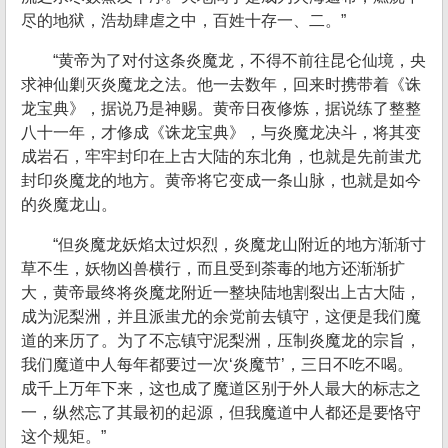
尽的地狱，浩劫肆虐之中，百姓十存一、二。”
“黄帝为了对付这条炎魔龙，不得不前往昆仑仙境，央
求神仙剿灭炎魔龙之法。他一去数年，回来时携带着《诛
龙宝典》，据说乃是神赐。黄帝日夜修炼，据说练了整整
八十一年，才修成《诛龙宝典》，与炎魔龙决斗，将其变
成岩石，牢牢封印在上古大陆的东北角，也就是先前蚩尤
封印炎魔龙的地方。黄帝将它变成一条山脉，也就是如今
的炎魔龙山。
“但炎魔龙妖焰太过炽烈，炎魔龙山附近的地方渐渐寸
草不生，妖物凶兽横行，而且受到荼毒的地方还渐渐扩
大，黄帝最终将炎魔龙附近一整块陆地割裂出上古大陆，
成为泥梨洲，并且派蚩尤的余党前去镇守，这便是我们魔
道的来历了。为了不忘镇守泥梨洲，压制炎魔龙的宗旨，
我们魔道中人每年都要过一次‘炎魔节’，三日不吃不喝。
成千上万年下来，这也成了魔道区别于外人最大的标志之
一，纵然忘了其最初的起源，但我魔道中人都还是要恪守
这个规矩。”