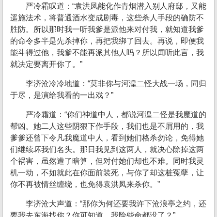
严冷霜叹道：“袁洪凤能化作青烟潜入别人府邸，又能
遥施法术，将普通酒水变成剧毒，这些杀人手段的确防不
胜防。所以那时我一听我爹是派他来对付我，就知道我爹
的命令多半是先杀掉你，再把我绑了回去。再说，即便我
能斗得过他，我爹不能再派其他人吗？所以闻听此言，我
就决定要离开你了。”
李济沧冷冷地道：“莫非你与河湟二怪大战一场，同归
于尽，是演给我看的一出戏？”
严冷霜道：“你们神道中人，都说河湟二怪是我魔道的
帮凶。她二人这些阴狠下作手段，我们也是不屑用的，我
爹爹还曾下令凡我魔道中人，看到她们格杀勿论，免得她
们继续坏我们名头。那日我见到这两人，就决心除掉这两
个祸害，虽然遭了暗算，但对付她们却也不难。同时我灵
机一动，不如就此在你面前装死，与你了却这桩冤孽，让
你不再被情丝缠绕，也免得袁洪凤来杀你。”
李济沧大声道：“那你为何还要我许下沧浪亭之约，还
要我去东海找你？你可知道，我险些命都没了？”