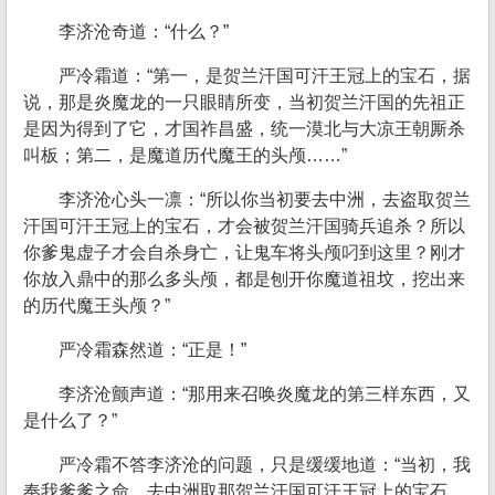
李济沧奇道：“什么？”
严冷霜道：“第一，是贺兰汗国可汗王冠上的宝石，据
说，那是炎魔龙的一只眼睛所变，当初贺兰汗国的先祖正
是因为得到了它，才国祚昌盛，统一漠北与大凉王朝厮杀
叫板；第二，是魔道历代魔王的头颅……”
李济沧心头一凛：“所以你当初要去中洲，去盗取贺兰
汗国可汗王冠上的宝石，才会被贺兰汗国骑兵追杀？所以
你爹鬼虚子才会自杀身亡，让鬼车将头颅叼到这里？刚才
你放入鼎中的那么多头颅，都是刨开你魔道祖坟，挖出来
的历代魔王头颅？”
严冷霜森然道：“正是！”
李济沧颤声道：“那用来召唤炎魔龙的第三样东西，又
是什么了？”
严冷霜不答李济沧的问题，只是缓缓地道：“当初，我
奉我爹爹之命，去中洲取那贺兰汗国可汗王冠上的宝石，