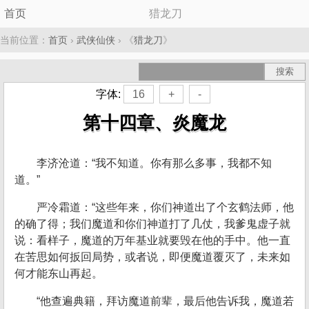
首页
猎龙刀
当前位置：
首页
›
武侠仙侠
› 《
猎龙刀
》
字体:
16
+
-
第十四章、炎魔龙
李济沧道：“我不知道。你有那么多事，我都不知
道。”
严冷霜道：“这些年来，你们神道出了个玄鹤法师，他
的确了得；我们魔道和你们神道打了几仗，我爹鬼虚子就
说：看样子，魔道的万年基业就要毁在他的手中。他一直
在苦思如何扳回局势，或者说，即便魔道覆灭了，未来如
何才能东山再起。
“他查遍典籍，拜访魔道前辈，最后他告诉我，魔道若