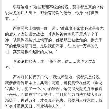
李济沧道：“这些荒诞不经的传说，莫非都是真的？传
说蚩尤的后人身上，都会有特殊的记号，你身上好像没
有……”
严冷霜脸上微微一红，道：“谁说魔王家族必然是蚩尤
的后人？当初蚩尤战败，其家族被黄帝几乎屠杀了个干
净，被派到泥梨洲上镇守的，都是那些被赦免的、蚩尤手
下的低级将领而已。是以我们严家，往上推一万年的先
祖，其实是很不起眼的人物。”
李济沧摇摇头，道：“我不信，这……这也太过离
奇。”
严冷霜长长叹了口气：“我也希望这一切都只是传说。
我爹爹看到那本上古典籍中写道，当初黄帝在修习《诛龙
宝典》时，犯了一个小小的错误，这使得炎魔龙并未被真
正杀死，而是被牢牢束缚住，并且其气力与法力被大地渐
渐吸干，再过万年，才会真正死去。只要用三样东西，就
可令其重见天日，再度祸害人间。”