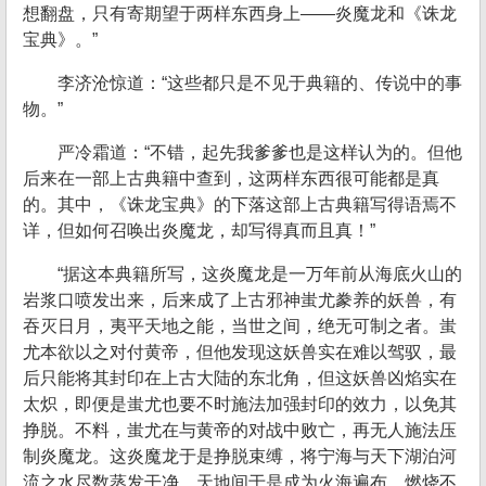
想翻盘，只有寄期望于两样东西身上——炎魔龙和《诛龙
宝典》。”
李济沧惊道：“这些都只是不见于典籍的、传说中的事
物。”
严冷霜道：“不错，起先我爹爹也是这样认为的。但他
后来在一部上古典籍中查到，这两样东西很可能都是真
的。其中，《诛龙宝典》的下落这部上古典籍写得语焉不
详，但如何召唤出炎魔龙，却写得真而且真！”
“据这本典籍所写，这炎魔龙是一万年前从海底火山的
岩浆口喷发出来，后来成了上古邪神蚩尤豢养的妖兽，有
吞灭日月，夷平天地之能，当世之间，绝无可制之者。蚩
尤本欲以之对付黄帝，但他发现这妖兽实在难以驾驭，最
后只能将其封印在上古大陆的东北角，但这妖兽凶焰实在
太炽，即便是蚩尤也要不时施法加强封印的效力，以免其
挣脱。不料，蚩尤在与黄帝的对战中败亡，再无人施法压
制炎魔龙。这炎魔龙于是挣脱束缚，将宁海与天下湖泊河
流之水尽数蒸发干净。天地间于是成为火海遍布，燃烧不