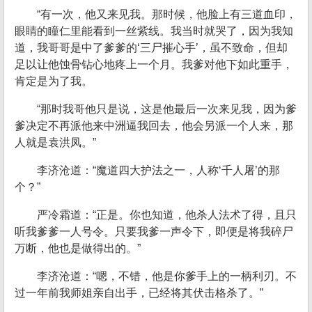
“有一次，他又来见我。那时候，他脸上有三道血印，
眼睛的瞳仁里能看到一丝紫线。我当时就哭了，因为我知
道，我哥哥是中了爹爹的‘三尸摧心手’，虽不致命，但却
足以让他蚀骨钻心地疼上一个月。我爹对他下如此重手，
肯定是为了我。
“那时我哥他只是说，这是他最后一次来见我，因为爹
爹决定不再派他来中洲逼我回去，他会另派一个人来，那
人就是袁洪凤。”
李济沧道：“魔道四大护法之一，人称‘千人屠’的那
个？”
严冷霜道：“正是。你也知道，他杀人法术了得，且只
听我爹爹一人号令。只要我爹一声令下，即便是将我碎尸
万断，他也是做得出的。”
李济沧道：“嗯，不错，他是你爹手上的一柄利刃。不
过一年前我师姐亲自出手，已经将其伏击格杀了。”