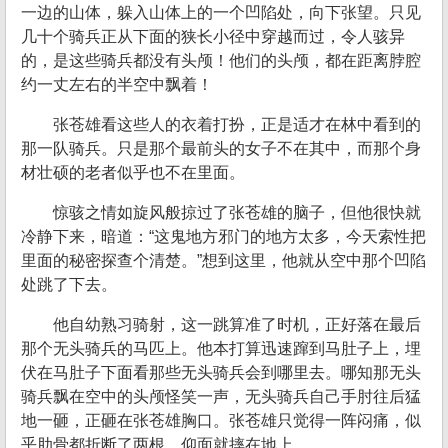
一边的山体，躲入山体上的一个凹陷处，向下张望。只见
几十个骑兵正从下面的狭长小径中穿越而过，令人骇异
的，是这些骑兵都没有头颅！他们的头颅，都在距离脖腔
约一丈左右的半空中飘着！
张苍雄看这些人的衣着打扮，正是适才在林中看到的
那一队骑兵。只是那个最前头的女子不在其中，而那个身
材壮硕的老者似乎也不在里面。
惊骇之情如旋风般掠过了张苍雄的脑子，但他很快就
冷静下来，暗道：“这鬼地方邪门的地方太多，今天索性把
里面的秘密探查个清楚。”想到这里，他就从空中那个凹陷
处跳了下去。
他自幼熟习骑射，这一跳算准了时机，正好落在最后
那个无头骑兵的马匹上。他本打算迅速蹿到马肚子上，埋
伏在马肚子下面看那些无头骑兵会到哪里去。哪知那无头
骑兵飘在空中的头颅怪笑一声，无头骑兵自己手肘往后猛
地一砸，正砸在张苍雄胸口。张苍雄只觉得一阵闷痛，似
乎肋骨都折断了两根，仰面就摔在地上。