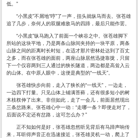
低。”
“小黑皮”不屑地“哼”了一声，扭头就纵马而去。张苍雄
追了几步，奈何人的双腿难敌马的四蹄，最后只能作罢。
“小黑皮”纵马跑入了前面一个峡谷之中。张苍雄脚下
所站的这块平地，乃是两条山脉间夹持的一块平原，两条
山脉之间的距离时长时短，在适才那片密林处达到了百丈
之多，而在张苍雄的面前，两座山脉居然迅捷靠拢，只留
下一个仅容两到三人通过的狭长隧道，两边都是高耸入云
的山体。在中原人眼中，这便是典型的“一线天”。
张苍雄快步向前，走入了狭长的“一线天”，一边走，
一边四下打量。只见山体上铺满苔藓，还有很多短小的树
木枝杈伸了出来。非但如此，走了一会儿，前面居然现出
三条岔路来。张苍雄心中一动：“走哪一条？即便走对了，
后面说不定还有岔路，这可怎么办？”
正不知如何是好，张苍雄忽然听见背后有马蹄声响传
来，耳听得声音正在迅速接近，张苍雄灵机一动，爬上了