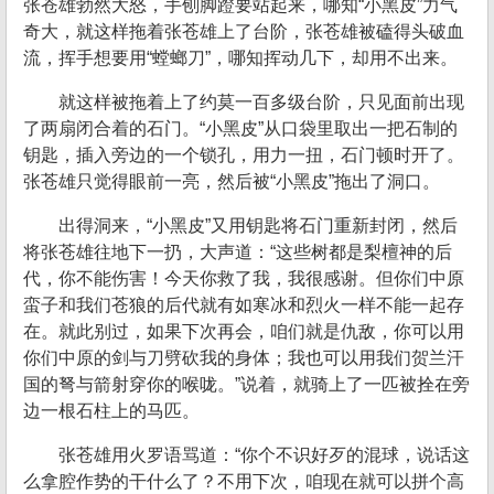
张苍雄勃然大怒，手刨脚蹬要站起来，哪知“小黑皮”力气
奇大，就这样拖着张苍雄上了台阶，张苍雄被磕得头破血
流，挥手想要用“螳螂刀”，哪知挥动几下，却用不出来。
就这样被拖着上了约莫一百多级台阶，只见面前出现
了两扇闭合着的石门。“小黑皮”从口袋里取出一把石制的
钥匙，插入旁边的一个锁孔，用力一扭，石门顿时开了。
张苍雄只觉得眼前一亮，然后被“小黑皮”拖出了洞口。
出得洞来，“小黑皮”又用钥匙将石门重新封闭，然后
将张苍雄往地下一扔，大声道：“这些树都是梨檀神的后
代，你不能伤害！今天你救了我，我很感谢。但你们中原
蛮子和我们苍狼的后代就有如寒冰和烈火一样不能一起存
在。就此别过，如果下次再会，咱们就是仇敌，你可以用
你们中原的剑与刀劈砍我的身体；我也可以用我们贺兰汗
国的弩与箭射穿你的喉咙。”说着，就骑上了一匹被拴在旁
边一根石柱上的马匹。
张苍雄用火罗语骂道：“你个不识好歹的混球，说话这
么拿腔作势的干什么了？不用下次，咱现在就可以拼个高