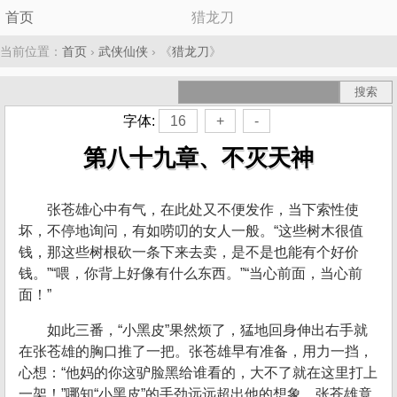
首页
猎龙刀
当前位置：
首页
›
武侠仙侠
› 《
猎龙刀
》
字体:
16
+
-
第八十九章、不灭天神
张苍雄心中有气，在此处又不便发作，当下索性使
坏，不停地询问，有如唠叨的女人一般。“这些树木很值
钱，那这些树根砍一条下来去卖，是不是也能有个好价
钱。”“喂，你背上好像有什么东西。”“当心前面，当心前
面！”
如此三番，“小黑皮”果然烦了，猛地回身伸出右手就
在张苍雄的胸口推了一把。张苍雄早有准备，用力一挡，
心想：“他妈的你这驴脸黑给谁看的，大不了就在这里打上
一架！”哪知“小黑皮”的手劲远远超出他的想象，张苍雄竟