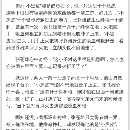
但那“小黑皮”却是健步如飞，似乎对这里十分熟悉，
连地下哪里有容易绊脚的东西他都一清二楚。好几次，“小
黑皮”一个健步跨越过去的地方，张苍雄被生生绊得一个趔
趄。甚至有一次，张苍雄被一具干尸绊倒在地，火把脱
手，吸血树根立刻如见到猎物倒地般冲了上来。“小黑
皮”回过头，用手上火把将张苍雄身边的吸血树根赶走，看
到张苍雄拿回了火把，立刻头也不回地走了。
张苍雄心中奇怪：“这小子对这里很是熟悉啊，怎么也
会被困在里面？莫非忘记带火折子了？”
就这样，两人一前一后走了约莫一个时辰，前面忽然
出现了台阶。“小黑皮”想都不想地就走了上去。张苍雄心
中一喜，暗道：“这劳什子鬼树根，刚才怕在里面一同被烧
死，这下好了，正好烧了它！省得凉军弟兄们来的时候吃
亏。”当下就打算点火去烧那些吸血树根。
哪知还没点着那吸血树根，张苍雄只觉得衣领一紧，
被人拖倒在地。他拼命挣扎，却发现拖他的是“小黑皮”。