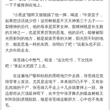
一下子被推倒在地上。
“小黑皮”随即又狠狠踢了他一脚，喝道：“中原蛮子，
如果想活话就少些！这些树都是不灭天神第三个儿子——
梨檀神的后代，他的母亲是冥界女神。梨檀神既是长生殿
的主神之一，也是冥界厉害的恶鬼。他的后代，能够被阳
光照射到的地方，都是挺拔芳香的大树，阳光照不到的地
方，都是恶鬼一样的东西。你明白了吧！”说着头也不回，
大步向前走去。
张苍雄心中憋气，暗道：“这次吃亏，下次找补
吧！”拿起火把跟了上去。
在这遍地尸骸和枯枝的黑暗地穴中走路，张苍雄总觉
得背脊上发凉。尤其是这地下，本来就凹凸不平，又有杂
乱枕籍的干尸，张苍雄几乎走上十几步就要摔上一跤。身
边那些从穴顶延伸而下，在半空中张牙舞爪的吸血树根又
时时刻刻虎视眈眈，饶是张苍雄这般胆大，心中也不免发
毛。